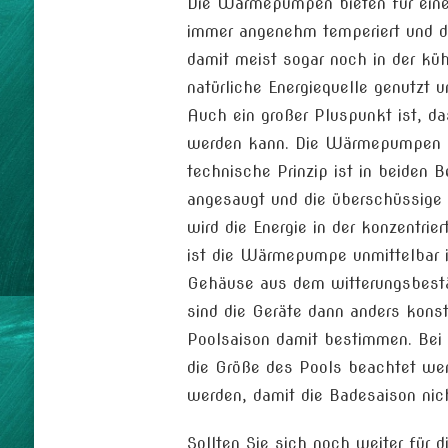
Die Wärmepumpen bieten für eine
immer angenehm temperiert und d
damit meist sogar noch in der kühl
natürliche Energiequelle genutzt 
Auch ein großer Pluspunkt ist, 
werden kann. Die Wärmepumpen w
technische Prinzip ist in beiden B
angesaugt und die überschüssige
wird die Energie in der konzentrie
ist die Wärmepumpe unmittelbar in
Gehäuse aus dem witterungsbestän
sind die Geräte dann anders konstr
Poolsaison damit bestimmen. Bei
die Größe des Pools beachtet wer
werden, damit die Badesaison nich
Sollten Sie sich noch weiter für 