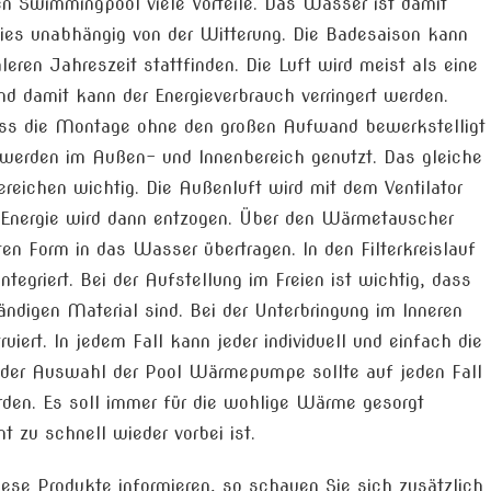
n Swimmingpool viele Vorteile. Das Wasser ist damit
ies unabhängig von der Witterung. Die Badesaison kann
eren Jahreszeit stattfinden. Die Luft wird meist als eine
und damit kann der Energieverbrauch verringert werden.
dass die Montage ohne den großen Aufwand bewerkstelligt
erden im Außen- und Innenbereich genutzt. Das gleiche
ereichen wichtig. Die Außenluft wird mit dem Ventilator
 Energie wird dann entzogen. Über den Wärmetauscher
rten Form in das Wasser übertragen. In den Filterkreislauf
tegriert. Bei der Aufstellung im Freien ist wichtig, dass
digen Material sind. Bei der Unterbringung im Inneren
uiert. In jedem Fall kann jeder individuell und einfach die
 der Auswahl der Pool Wärmepumpe sollte auf jeden Fall
den. Es soll immer für die wohlige Wärme gesorgt
t zu schnell wieder vorbei ist.
diese Produkte informieren, so schauen Sie sich zusätzlich