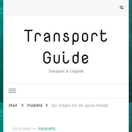
Transport
Guide
Transport & Logistik
Start
Produkte
Der Wagen für die ganze Familie
23.12.2020
PRODUKTE